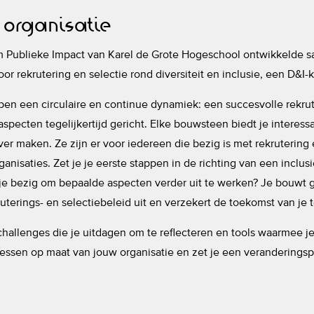
organisatie
Publieke Impact van Karel de Grote Hogeschool ontwikkelde sa
r rekrutering en selectie rond diversiteit en inclusie, een D&I-ki
n een circulaire en continue dynamiek: een succesvolle rekrute
specten tegelijkertijd gericht. Elke bouwsteen biedt je interessa
er maken. Ze zijn er voor iedereen die bezig is met rekrutering e
anisaties. Zet je je eerste stappen in de richting van een inclusi
 je bezig om bepaalde aspecten verder uit te werken? Je bouwt
ruterings- en selectiebeleid uit en verzekert de toekomst van je 
hallenges die je uitdagen om te reflecteren en tools waarmee je
lessen op maat van jouw organisatie en zet je een veranderingsp