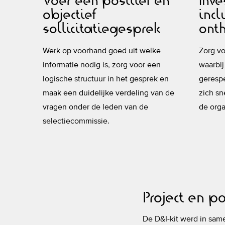
Voer een positief en
Inve
ng
objectief
incl
sollicitatiegesprek
ont
ouw
uidige
Werk op voorhand goed uit welke
Zorg vo
informatie nodig is, zorg voor een
waarbi
eleid
logische structuur in het gesprek en
gerespe
g.
maak een duidelijke verdeling van de
zich sn
vragen onder de leden van de
de orga
selectiecommissie.
Project en p
De D&I-kit werd in sam