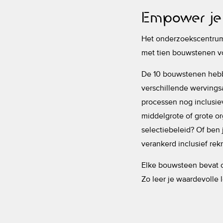
Empower je 
Het onderzoekscentrum 
met tien bouwstenen voo
De 10 bouwstenen hebbe
verschillende wervingsa
processen nog inclusiev
middelgrote of grote org
selectiebeleid? Of ben
verankerd inclusief rek
Elke bouwsteen bevat c
Zo leer je waardevolle 