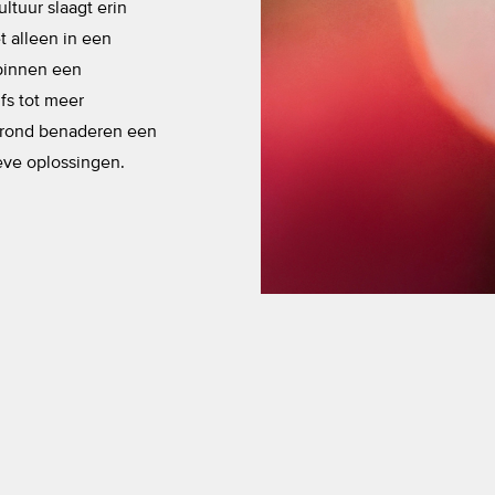
ltuur slaagt erin
t alleen in een
t binnen een
lfs tot meer
grond benaderen een
eve oplossingen.