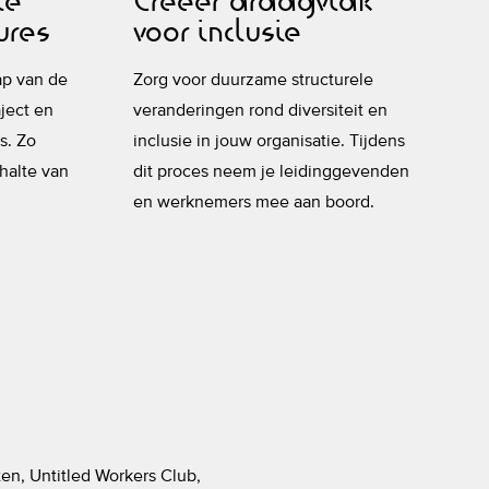
te
Creëer draagvlak
V
ures
voor inclusie
w
ap van de
Zorg voor duurzame structurele
Ki
ject en
veranderingen rond diversiteit en
ne
s. Zo
inclusie in jouw organisatie. Tijdens
po
halte van
dit proces neem je leidinggevenden
te
en werknemers mee aan boord.
re
n, Untitled Workers Club,