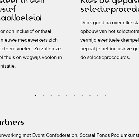
steer in een
Kies de gepas
usief
selectieproced
haalbeleid
Denk goed na over elke st
or een inclusief onthaal
opbouw van het selectietra
j nieuwe medewerkers zich
vermijd eventuele drempel
cteerd voelen. Zo zullen ze
bepaal je het inclusieve ge
el thuis en wegwijs voelen in
de selectieprocedures.
nisatie.
artners
enwerking met Event Confederation, Sociaal Fonds Podiumkunste