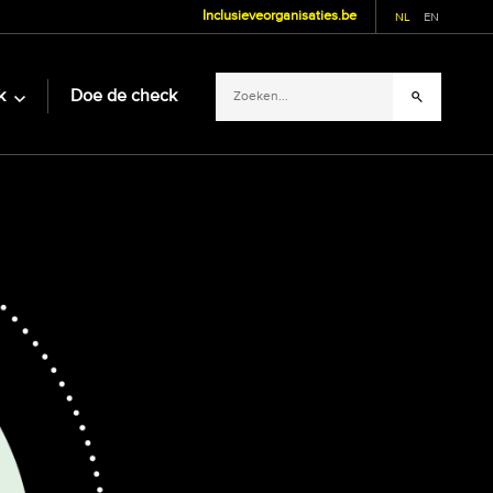
Inclusieveorganisaties.be
NL
EN
k
Doe de check