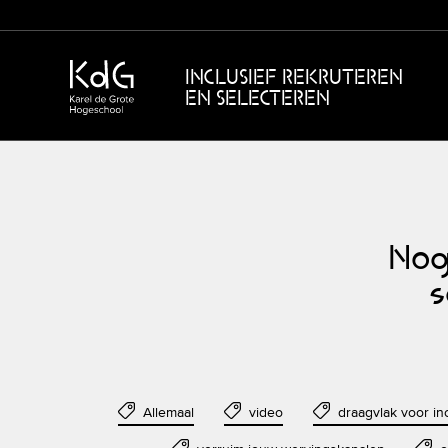
INCLUSIEF REKRUTEREN
EN SELECTEREN
Nog
s
Allemaal
video
draagvlak voor in