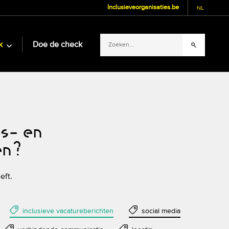
Inclusieveorganisaties.be
NL
k
Doe de check
gs- en
en?
eft.
inclusieve vacatureberichten
social media