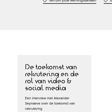
verruim jouw wervingskanalen
o
De toekomst van
rekrutering en de
rol van video &
social media
Een interview met Alexander
Seynaeve over de toekomst van
rekrutering